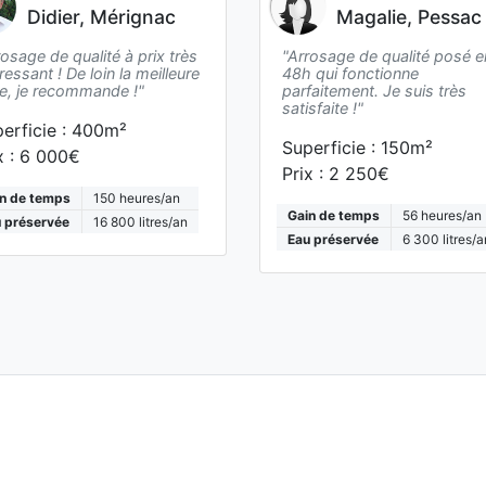
Didier, Mérignac
Magalie, Pessac
rosage de qualité à prix très
"Arrosage de qualité posé e
ressant ! De loin la meilleure
48h qui fonctionne
re, je recommande !"
parfaitement. Je suis très
satisfaite !"
erficie :
400
m²
Superficie :
150
m²
x :
6 000€
Prix :
2 250€
n de temps
150
heures/an
Gain de temps
56
heures/an
 préservée
16 800
litres/an
Eau préservée
6 300
litres/a