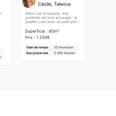
Cécile, Talence
n
Merci Les Arroseurs, très
contente de mon arrosage : la
qualité y est avec un petit prix !
Superficie :
80
m²
Prix :
1 200€
Gain de temps
30
heures/an
Eau préservée
3 360
litres/an
n