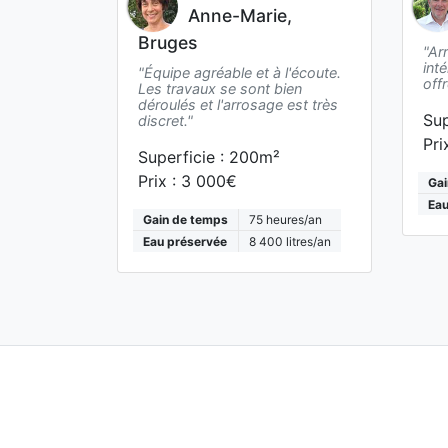
Anne-Marie,
Bruges
"Ar
inté
"Équipe agréable et à l'écoute.
off
Les travaux se sont bien
déroulés et l'arrosage est très
Sup
discret."
Pri
Superficie :
200
m²
Prix :
3 000€
Gai
Eau
Gain de temps
75
heures/an
Eau préservée
8 400
litres/an